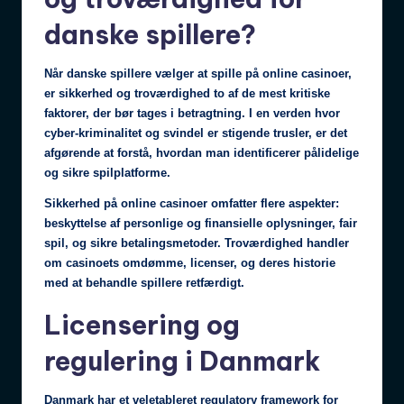
danske spillere?
Når danske spillere vælger at spille på online casinoer,
er sikkerhed og troværdighed to af de mest kritiske
faktorer, der bør tages i betragtning. I en verden hvor
cyber-kriminalitet og svindel er stigende trusler, er det
afgørende at forstå, hvordan man identificerer pålidelige
og sikre spilplatforme.
Sikkerhed på online casinoer omfatter flere aspekter:
beskyttelse af personlige og finansielle oplysninger, fair
spil, og sikre betalingsmetoder. Troværdighed handler
om casinoets omdømme, licenser, og deres historie
med at behandle spillere retfærdigt.
Licensering og
regulering i Danmark
Danmark har et veletableret regulatory framework for