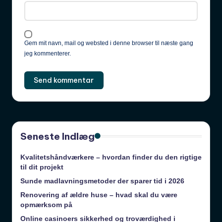
Gem mit navn, mail og websted i denne browser til næste gang
jeg kommenterer.
Seneste Indlæg
Kvalitetshåndværkere – hvordan finder du den rigtige
til dit projekt
Sunde madlavningsmetoder der sparer tid i 2026
Renovering af ældre huse – hvad skal du være
opmærksom på
Online casinoers sikkerhed og troværdighed i