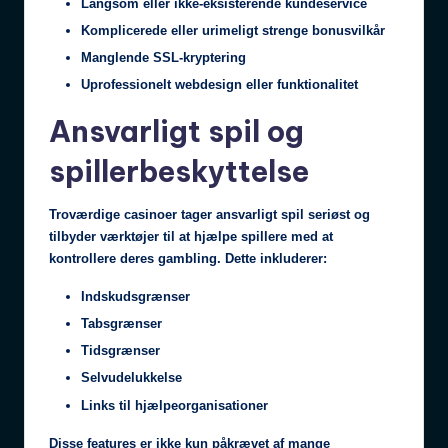
Langsom eller ikke-eksisterende kundeservice
Komplicerede eller urimeligt strenge bonusvilkår
Manglende SSL-kryptering
Uprofessionelt webdesign eller funktionalitet
Ansvarligt spil og
spillerbeskyttelse
Troværdige casinoer tager ansvarligt spil seriøst og
tilbyder værktøjer til at hjælpe spillere med at
kontrollere deres gambling. Dette inkluderer:
Indskudsgrænser
Tabsgrænser
Tidsgrænser
Selvudelukkelse
Links til hjælpeorganisationer
Disse features er ikke kun påkrævet af mange