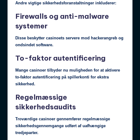
Andre vigtige sikkerhedsforanstaltninger inkluderer:
Firewalls og anti-malware
systemer
Disse beskytter casinoets servere mod hackerangreb og
ondsindet software.
To-faktor autentificering
Mange casinoer tilbyder nu muligheden for at aktivere
to-faktor autentificering på spillerkonti for ekstra
sikkerhed.
Regelmæssige
sikkerhedsaudits
Troværdige casinoer gennemfører regelmæssige
sikkerhedsgennemgange udført af uafhængige
tredjeparter.